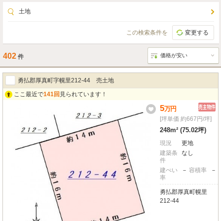
土地
この検索条件を
変更する
402
件
勇払郡厚真町字幌里212-44 売土地
ここ最近で
141回
見られています！
5
万
円
[坪単価 約667円/坪]
248m² (75.02坪)
現況
更地
建築条
なし
件
建ぺい
－
容積率
－
率
勇払郡厚真町幌里
212-44