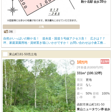
39
駒ケ岳駅
徒歩
分
土地
2枚
自然がいっぱいの駒ケ岳！ 道央道・国道５号線アクセス良！ 広さは７７
坪、家庭菜園用地・資材置き場にいかがですか！ お問い合わせは小倉工務店
住宅不動産部☎41-3844まで、お気軽に☆
東山町181-50売土地
10
万
円
[坪単価 約999円/坪]
331m² (100.12坪)
現況
更地
建築
なし
条件
建ぺ
50%
容積
100%
い率
率
函館市東山町181-50
東山ニュータウン停
徒歩