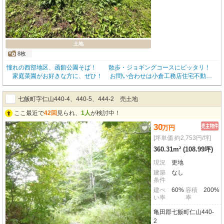
土地
8枚
憧れの西部地区、函館公園そば！ 散歩・ジョギングコースにピッタリ！
家庭菜園がお好きな方に、ぜひ！ お問い合わせは小倉工務店住宅不動産
部☎41-3844まで、お気軽に☆
七飯町字仁山440-4、440-5、444-2 売土地
ここ最近で
42回
見られ、
1人
が検討中！
30
万
円
[坪単価 約2,753円/坪]
360.31m² (108.99坪)
現況
更地
建築
なし
条件
建ぺ
60%
容積
200%
い率
率
亀田郡七飯町仁山440-
2