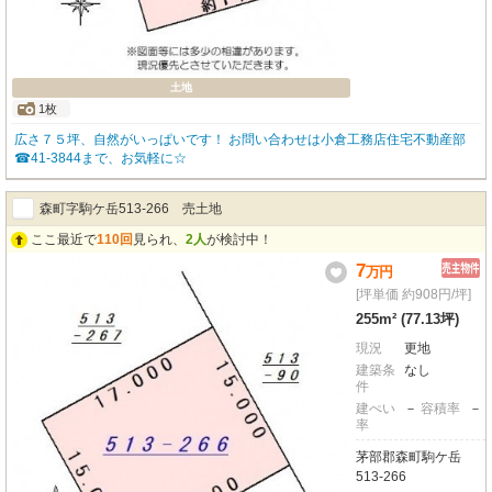
土地
1枚
広さ７５坪、自然がいっぱいです！ お問い合わせは小倉工務店住宅不動産部
☎41-3844まで、お気軽に☆
森町字駒ケ岳513-266 売土地
ここ最近で
110回
見られ、
2人
が検討中！
7
万
円
[坪単価 約908円/坪]
255m² (77.13坪)
現況
更地
建築条
なし
件
建ぺい
－
容積率
－
率
茅部郡森町駒ケ岳
513-266