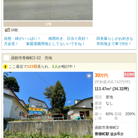
土地
10枚
自然・緑がいっぱい！ 南西向き、日当り良好！ 田舎暮らしがお好きな
方必見！ 家庭菜園用地としてもいいですね！ 市街地まで車で6分！
函館市青柳町2-22 売地
ここ最近で
123回
見られ、
2人
が検討中！
30
万
円
[坪単価 約8,742円/坪]
113.47m² (34.32坪)
現況
更地
建築
なし
条件
建ぺ
60%
容積
200%
い率
率
函館市青柳町2
6
青柳町駅
徒歩
分