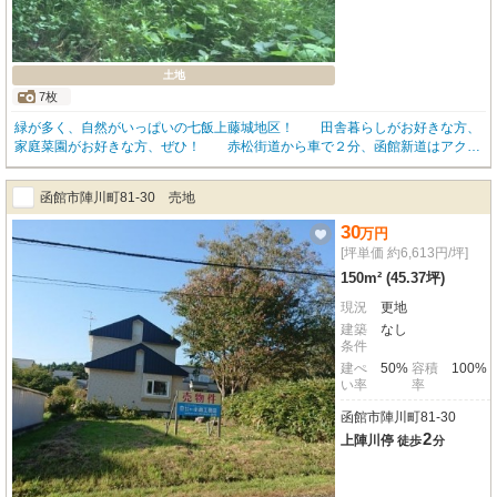
土地
7枚
緑が多く、自然がいっぱいの七飯上藤城地区！ 田舎暮らしがお好きな方、
家庭菜園がお好きな方、ぜひ！ 赤松街道から車で２分、函館新道はアクセ
ス良！ お問い合わせは小倉工務店住宅不動産部☎41-3844まで、お気軽に
☆
函館市陣川町81-30 売地
30
万
円
[坪単価 約6,613円/坪]
150m² (45.37坪)
現況
更地
建築
なし
条件
建ぺ
50%
容積
100%
い率
率
函館市陣川町81-30
2
上陣川停
徒歩
分