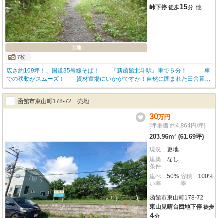
15
峠下停
他
徒歩
分
土地
7枚
広さ約109坪！、国道35号線そば！ 『新函館北斗駅』車で５分！ 車
での移動がスムーズ！ 資材置場にいかがですか！自然に囲まれた田舎暮ら
しに最適！
函館市東山町178-72 売地
30
万
円
[坪単価 約4,864円/坪]
203.96m² (61.69坪)
現況
更地
建築
なし
条件
建ぺ
50%
容積
100%
い率
率
函館市東山町178-72
東山見晴台団地下停
徒歩
4
分