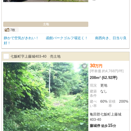
土地
7枚
静かで空気がきれい！ 函館パークゴルフ場近く！ 南西向き、日当り良
好！
七飯町字上藤城403-40 売土地
30
万
円
[坪単価 約4,768円/坪]
208m² (62.92坪)
現況
更地
建築
なし
条件
建ぺ
60%
容積
200%
い率
率
亀田郡七飯町上藤城
403-40
15
藤城停
徒歩
分