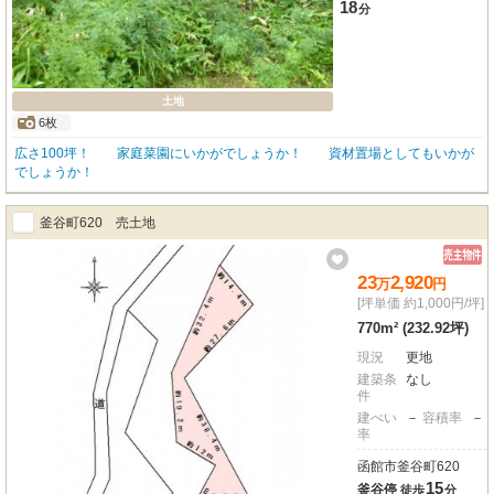
18
分
土地
6枚
広さ100坪！ 家庭菜園にいかがでしょうか！ 資材置場としてもいかが
でしょうか！
釜谷町620 売土地
23
2,920
万
円
[坪単価 約1,000円/坪]
770m² (232.92坪)
現況
更地
建築条
なし
件
建ぺい
－
容積率
－
率
函館市釜谷町620
15
釜谷停
徒歩
分