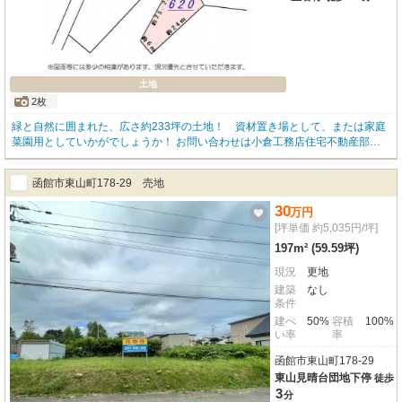
土地
2枚
緑と自然に囲まれた、広さ約233坪の土地！ 資材置き場として、または家庭
菜園用としていかがでしょうか！ お問い合わせは小倉工務店住宅不動産部☎4
1-3844まで、お気軽に☆
函館市東山町178-29 売地
30
万
円
[坪単価 約5,035円/坪]
197m² (59.59坪)
現況
更地
建築
なし
条件
建ぺ
50%
容積
100%
い率
率
函館市東山町178-29
東山見晴台団地下停
徒歩
3
分