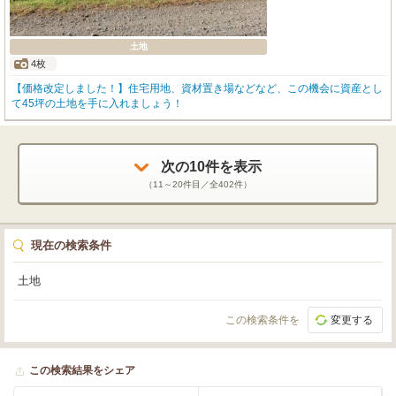
土地
4枚
【価格改定しました！】住宅用地、資材置き場などなど、この機会に資産とし
て45坪の土地を手に入れましょう！
次の
10
件を表示
（
11～20
件目／全
402
件）
現在の検索条件
土地
この検索条件を
変更する
この検索結果をシェア