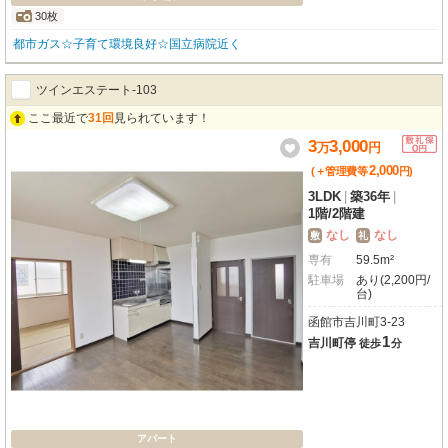
30枚
都市ガス☆子育て環境良好☆国立病院近く
ツインエステート-103
ここ最近で
31回
見られています！
3
3,000
万
円
2,000
(＋管理費等
円
)
3LDK
|
築36年
|
1階
/
2階建
なし
なし
敷
礼
専有
59.5m²
駐車場
あり(2,200円/
台)
函館市吉川町3-23
1
吉川町停
徒歩
分
アパート