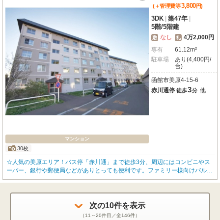
3,800
(＋管理費等
円
)
3DK
|
築47年
|
5階
/
5階建
なし
4万2,000円
敷
礼
専有
61.12m²
駐車場
あり(4,400円/
台)
函館市美原4-15-6
3
赤川通停
他
徒歩
分
マンション
30枚
☆人気の美原エリア！バス停「赤川通」まで徒歩3分、周辺にはコンビニやス
ーパー、銀行や郵便局などがありとっても便利です。ファミリー様向けバルコ
ニー付3DK、ガスは経済的な都市ガス仕様、ガス暖房付き。エアコンも取付致
しますので一年中快適に過ごせます。駐車場も2台OK（台数限定）！ お問い
合わせはOKハウス函館店(0138-85-8622)まで、お気軽にご連絡下さい☆
次の
10
件を表示
（
11～20
件目／全
146
件）