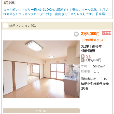
30枚
☆吉川町のファミリー様向け3LDKのお部屋です！安心のオール電化、お手入
れ簡単なIHクッキングヒーター付き。南向きで日当たり良好です。 駐車場1台
込みのリーズナブルなお家賃、お問い合わせはOKハウス函館店(0138-85-862
2)まで、お気軽にご連絡下さい☆
桔梗マンション401
3
5,000
万
円
(＋管理費等
なし
)
3LDK
|
築46年
|
4階
/
4階建
なし
敷
3万5,000円
礼
専有
56.85m²
駐車場
なし
函館市桔梗1-19-10
桔梗小学校前停
徒歩
10
分
マンション