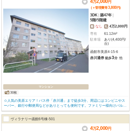
4
2,000
万
円
3,800
(＋管理費等
円
)
3DK
|
築47年
|
5階
/
5階建
なし
4万2,000円
敷
礼
専有
61.12m²
駐車場
あり(4,400円/
台)
函館市美原4-15-6
3
赤川通停
他
徒歩
分
マンション
30枚
☆人気の美原エリア！バス停「赤川通」まで徒歩3分、周辺にはコンビニやス
ーパー、銀行や郵便局などがありとっても便利です。ファミリー様向けバルコ
ニー付3DK、ガスは経済的な都市ガス仕様、ガス暖房付き。エアコンも取付致
しますので一年中快適に過ごせます。駐車場も2台OK（台数限定）！ お問い
ヴィラナリー函館6号棟-501
合わせはOKハウス函館店(0138-85-8622)まで、お気軽にご連絡下さい☆
4
2,000
万
円