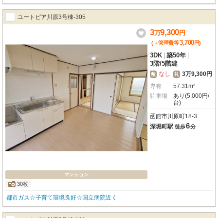
ユートピア川原3号棟-305
3
9,300
万
円
3,700
(＋管理費等
円
)
3DK
|
築50年
|
3階
/
5階建
なし
3万9,300円
敷
礼
専有
57.31m²
駐車場
あり(5,000円/
台)
函館市川原町18-3
6
深堀町駅
徒歩
分
マンション
30枚
都市ガス☆子育て環境良好☆国立病院近く