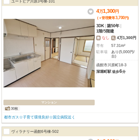
ユートピア川原3号棟-101
4
1,300
万
円
3,700
(＋管理費等
円
)
3DK
|
築50年
|
1階
/
5階建
なし
4万1,300円
敷
礼
専有
57.31m²
駐車場
あり(5,000円/
台)
函館市川原町18-3
6
深堀町駅
徒歩
分
マンション
30枚
都市ガス☆子育て環境良好☆国立病院近く
ヴィラナリー函館6号棟-502