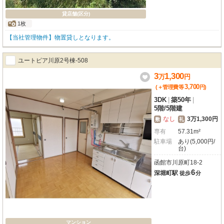
貸店舗(区分)
1枚
【当社管理物件】物置貸しとなります。
ユートピア川原2号棟-508
3
1,300
万
円
3,700
(＋管理費等
円
)
3DK
|
築50年
|
5階
/
5階建
なし
3万1,300円
敷
礼
専有
57.31m²
駐車場
あり(5,000円/
台)
函館市川原町18-2
6
深堀町駅
徒歩
分
マンション