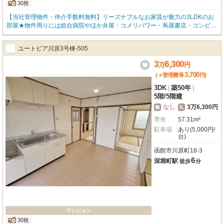
30枚
【当社管理物件・仲介手数料無料】リーズナブルなお家賃が魅力の3LDKのお
部屋★物件周りには総合病院やほか弁屋・コメリパワー・蔦屋書店・コンビ
ニ・ドラッグストア・公園などがあり、買い物に生活に不自由しません♥ まず
は内覧などしてみませんか？(*´∀)ノ★お問い合わせはOKハウス函館店(0138-8
ユートピア川原3号棟-505
5-8622)まで、お気軽にどうぞ★
3
6,300
万
円
3,700
(＋管理費等
円
)
3DK
|
築50年
|
5階
/
5階建
なし
3万6,300円
敷
礼
専有
57.31m²
駐車場
あり(5,000円/
台)
函館市川原町18-3
6
深堀町駅
徒歩
分
マンション
30枚