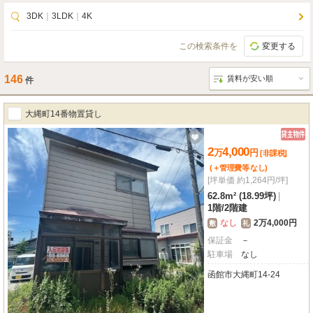
3DK
｜
3LDK
｜
4K
この検索条件を
変更する
146
件
大縄町14番物置貸し
2
4,000
万
円
[非課税]
(＋管理費等
なし
)
[坪単価 約1,264円/坪]
62.8m² (18.99坪)
|
1階
/
2階建
なし
2万4,000円
敷
礼
保証金
－
駐車場
なし
函館市大縄町14-24