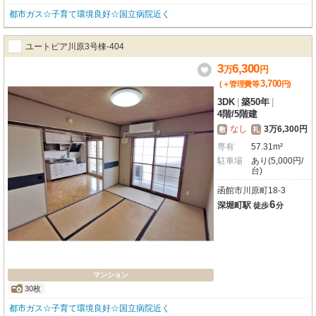
都市ガス☆子育て環境良好☆国立病院近く
ユートピア川原3号棟-404
3
6,300
万
円
3,700
(＋管理費等
円
)
3DK
|
築50年
|
4階
/
5階建
なし
3万6,300円
敷
礼
専有
57.31m²
駐車場
あり(5,000円/
台)
函館市川原町18-3
6
深堀町駅
徒歩
分
マンション
30枚
都市ガス☆子育て環境良好☆国立病院近く