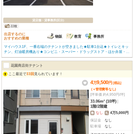
貸店舗・貸事務所(区分)
22枚
出店するのに
物販
教育
事務所
おすすめの業種
マイハウス1F、一番右端のテナントが空きました★駐車1台込★トイレとキッ
チン、灯油暖房機あり★コンビニ・スーパー・ドラッグストア・ほか弁屋・大
型警察署・総合病院・郵便局などに囲まれ、買い物に生活に便利な好立地 (*
´∀)ノ★まずは内覧いかがですか?お問い合わせはOKハウス函館店(0138-85-86
花園商店街テナント
22)まで、お気軽にどうぞ★
ここ最近で
33回
見られています！
4
9,500
万
円
[税込]
(＋管理費等
なし
)
[坪単価 約4,950円/坪]
33.06m² (10坪)
|
1階
/
2階建
なし
4万5,000円
敷
礼
保証金
なし
駐車場
なし