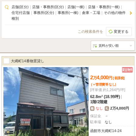
店舗(区分)
｜
店舗・事務所(区分)
｜
店舗(一棟)
｜
店舗・事務所(一棟)
｜
住宅付店舗
｜
事務所(区分)
｜
事務所(一棟)
｜
倉庫・工場
｜
その他の物件
種別
この検索条件を
変更する
大縄町14番物置貸し
2
4,000
万
円
[非課税]
(＋管理費等
なし
)
[坪単価 約1,264円/坪]
62.8m² (18.99坪)
|
1階
/
2階建
なし
2万4,000円
敷
礼
保証金
－
駐車場
なし
函館市大縄町14-24