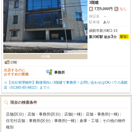
3階建
7万5,000円
なし
敷
礼
保証金
－
駐車場
あり
函館市新川町2-15
3
新川町駅
駅近!
徒歩
分
その他
13枚
出店するのに
事務所
おすすめの業種
☆【当社管理物件】郵便局向い3階建て事務所！お問い合わせはOKハウス函館
店（01385-85-8622）まで☆
現在の検索条件
店舗(区分)
｜
店舗・事務所(区分)
｜
店舗(一棟)
｜
店舗・事務所(一棟)
｜
住宅付店舗
｜
事務所(区分)
｜
事務所(一棟)
｜
倉庫・工場
｜
その他の物件
種別