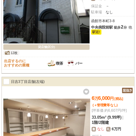
保証金
－
駐車場
なし
函館市本町3-8
2
中央病院前駅
他
徒歩
分
駅近!
貸店舗(区分)
12枚
出店するのに
喫茶
バー
おすすめの業種
日吉3丁目店舗(左端)
6
6,000
万
円
[税込]
(＋管理費等
なし
)
[坪単価 約6,607円/坪]
33.05m² (9.99坪)
|
1階
/
2階建
なし
6万円
敷
礼