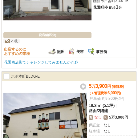
函館市日吉町3-44-16
1
花園町停
徒歩
分
貸店舗(区分)
29枚
出店するのに
物販
美容
事務所
おすすめの業種
花園商店街でチャレンジしてみませんか☆彡
ホボ本町BLDG-E
5
3,900
万
円
[非課税]
6,000
(＋管理費等
円
)
[坪単価 約9,800円/坪]
18.2m² (5.5坪)
|
路面
/
2階建
なし
5万3,900円
敷
礼
保証金
なし
駐車場
なし