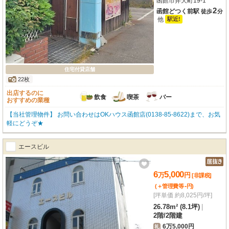
函館市弁天町19-1
2
函館どつく前駅
徒歩
分
他
駅近!
住宅付貸店舗
22枚
出店するのに
飲食
喫茶
バー
おすすめの業種
【当社管理物件】 お問い合わせはOKハウス函館店(0138-85-8622)まで、お気
軽にどうぞ★
エースビル
6
5,000
万
円
[非課税]
-
(＋管理費等
円
)
[坪単価 約8,025円/坪]
26.78m² (8.1坪)
|
2階
/
2階建
6万5,000円
礼