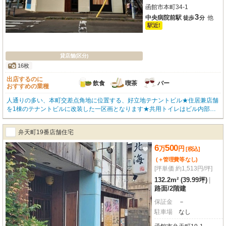
函館市本町34-1
3
中央病院前駅
他
徒歩
分
駅近!
貸店舗(区分)
16枚
出店するのに
飲食
喫茶
バー
おすすめの業種
人通りの多い、本町交差点角地に位置する、好立地テナントビル★住居兼店舗
を1棟のテナントビルに改装した一区画となります★共用トイレはビル内部に
３ヵ所設置され、新設されたものです★内装はスケルトンでお好みの内装に改
造可能★都市ガス給湯器＆寒冷地仕様の冷暖房エアコン付で快適な店舗★ まず
弁天町19番店舗住宅
は内覧いかがですか?(*´∀)ノ★お問い合わせはOKハウス函館店(0138-85-8622)
まで、お気軽にどうぞ★
6
500
万
円
[税込]
(＋管理費等
なし
)
[坪単価 約1,513円/坪]
132.2m² (39.99坪)
|
路面
/
2階建
保証金
－
駐車場
なし