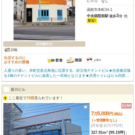
駐車場
なし
函館市本町34-1
3
中央病院前駅
他
徒歩
分
駅近!
貸店舗(区分)
22枚
出店するのに
飲食
喫茶
バー
おすすめの業種
人通りの多い、本町交差点角地に位置する、好立地テナントビル★住居兼店舗
を1棟のテナントビルに改装した一区画となります★共用トイレはビル内部に
３ヵ所設置され、新設されたものです★内装はスケルトンでお好みの内装に改
造可能★都市ガス給湯器＆寒冷地仕様の冷暖房エアコン付で快適な店舗★ まず
新川ビル
は内覧いかがですか?(*´∀)ノ★お問い合わせはOKハウス函館店(0138-85-8622)
まで、お気軽にどうぞ★
ここ最近で
70回
見られています！
7
5,000
万
円
[税込]
(＋管理費等
なし
)
[坪単価 約757円/坪]
327.91m² (99.19坪)
|