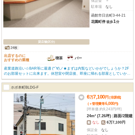
保証金
－
駐車場
なし
函館市日吉町3-44-21
1
花園町停
徒歩
分
貸店舗(区分)
24枚
出店するのに
喫茶
バー
おすすめの業種
産業道路沿い☆BAR等に最適 (*´∀)ノ★まずは内覧などいかがでしょうか？2F
のお部屋セットに出来ます。休憩室や閉店後、即座に帰れる部屋としていかが
ですか。セット家賃等、お問い合わせはOKハウス函館店(0138-85-8622)まで
お気軽にお電話下さい！
ホボ本町BLDG-F
6
7,100
万
円
[非課税]
6,000
(＋管理費等
円
)
[坪単価 約9,243円/坪]
24m² (7.26坪)
|
路面
/
2階建
なし
6万7,100円
敷
礼
保証金
なし