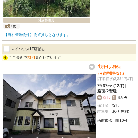
貸店舗(区分)
1枚
【当社管理物件】物置貸しとなります。
マイハウス1F店舗右
ここ最近で
73回
見られています！
4
万
円
[非課税]
(＋管理費等
なし
)
[坪単価 約3,334円/坪]
39.67m² (12坪)
|
路面
/
2階建
なし
4万円
敷
礼
保証金
なし
駐車場
あり(無料)
函館市松川町10-4