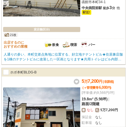
函館市本町34-1
3
中央病院前駅
他
徒歩
分
駅近!
貸店舗(区分)
21枚
出店するのに
飲食
喫茶
バー
おすすめの業種
人通りの多い、本町交差点角地に位置する、好立地テナントビル★住居兼店舗
を1棟のテナントビルに改装した一区画となります★共用トイレはビル内部に
３ヵ所設置され、新設されたものです★内装はスケルトンでお好みの内装に改
造可能★都市ガス給湯器＆寒冷地仕様の冷暖房エアコン付で快適な店舗★ まず
ホボ本町BLDG-B
は内覧いかがですか?(*´∀)ノ★お問い合わせはOKハウス函館店(0138-85-8622)
まで、お気軽にどうぞ★
5
7,200
万
円
[非課税]
6,000
(＋管理費等
円
)
[坪単価 約9,566円/坪]
19.8m² (5.98坪)
|
路面
/
2階建
なし
5万7,200円
敷
礼
保証金
なし
駐車場
なし