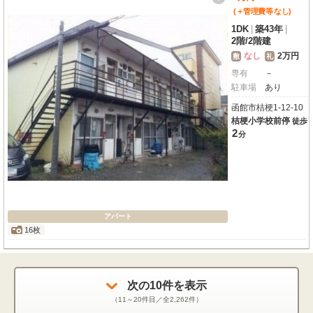
(＋管理費等
なし
)
1DK
|
築43年
|
2階
/
2階建
なし
2万円
敷
礼
専有
－
駐車場
あり
函館市桔梗1-12-10
桔梗小学校前停
徒歩
2
分
アパート
16枚
次の
10
件を表示
（
11～20
件目／全
2,262
件）