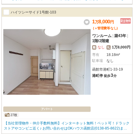
形ですので、大きな資材の搬入出もスムーズに行っていただけます。月額15,0
00円という大変お手頃な賃料も嬉しいポイント。初期費用を抑えながら、効率
ハイツシーサイド1号館-103
的なビジネス拠点をお探しの方にぴったりです。お車でのアクセスも良好で、
周辺にはホームセンターやコンビニもあり、急な買い出しにも便利ですよ。こ
1
8,000
万
円
の機会に、ぜひ現地をご覧になってみませんか。皆様のお問い合わせを心より
(＋管理費等
なし
)
お待ちしております。
ワンルーム
|
築43年
|
1階
/
2階建
なし
1万8,000円
敷
礼
専有
18.18m²
駐車場
なし
函館市港町1-33-19
3
港町停
徒歩
分
アパート
27枚
【当社管理物件・仲介手数料無料】インターネット無料！ペット可！ドラック
ストアやコンビニ近く♪ お問い合わせはOKハウス函館店(0138-85-8622)ま
で、お気軽にお電話下さい☆