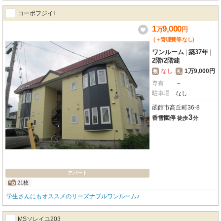
コーポフジイⅠ
1
9,000
万
円
(＋管理費等
なし
)
ワンルーム
|
築37年
|
2階
/
2階建
なし
1万9,000円
敷
礼
専有
－
駐車場
なし
函館市高丘町36-8
3
香雪園停
徒歩
分
アパート
21枚
学生さんにもオススメのリーズナブルワンルーム♪
MSソレイユ203