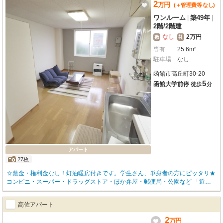
2
万
円
(＋管理費等
なし
)
生活利便施設が充実した暮らしやすいエリアです。お部屋は、開放感のある最
上階3階部分。洋室7帖の使いやすいワンルームは、初めての一人暮らしや、費
ワンルーム
|
築49年
|
用を抑えて快適な新生活をスタートしたい単身者の方にぴったりです。プロパ
2階
/
2階建
ンガス対応で、設備面も安心。家賃2万円で水道料金込み、仲介手数料無しの
なし
2万円
敷
礼
このお部屋。ぜひ一度ご覧になりませんか？お問い合わせを心よりお待ちして
専有
25.6m²
おります。
駐車場
なし
函館市高丘町30-20
5
函館大学前停
徒歩
分
アパート
27枚
☆敷金・権利金なし！灯油暖房付きです。学生さん、単身者の方にピッタリ★
コンビニ・スーパー・ドラッグストア・ほか弁屋・郵便局・公園など 「近く
にあったらいいな」が集結した好立地♪ (*´∀)ノ★まずは内覧などいかがでしょ
うか？ お問い合わせはOKハウス函館店（0138-85-8622）まで、お気軽にお電
高佐アパート
話下さい☆
2
万
円