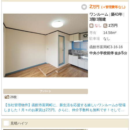
2
万
円
(＋管理費等
なし
)
ワンルーム
|
築43年
|
3階
/
3階建
なし
2万円
敷
礼
専有
14.58m²
駐車場
なし
函館市富岡町3-16-16
5
中央小学校前停
徒歩
分
アパート
28枚
【当社管理物件】函館市富岡町に、新生活を応援する嬉しいワンルームが登場
しました！月々のお家賃は2万円。さらに、仲介手数料も無料です！そして、
水道料金が家賃に含まれているので、毎月の費用を気にせず生活できるのは大
きな魅力ですね。函館バス「中央小学校前」停まで徒歩5分とアクセスも良
見晴ハイツ
好。MEGAドン・キホーテ函館店やハニーズ函館店、サンドラッグなどが徒歩
7分圏内で、日々のお買い物も大変便利です。飲食店、郵便局、銀行も近く、