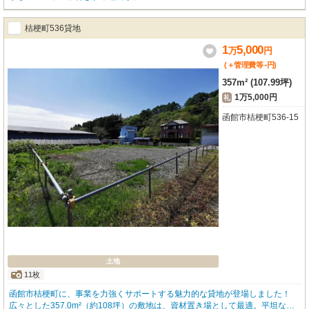
桔梗町536貸地
1
5,000
万
円
-
(＋管理費等
円
)
357m² (107.99坪)
1万5,000円
礼
函館市桔梗町536-15
土地
11枚
函館市桔梗町に、事業を力強くサポートする魅力的な貸地が登場しました！
広々とした357.0m²（約108坪）の敷地は、資材置き場として最適。平坦な地