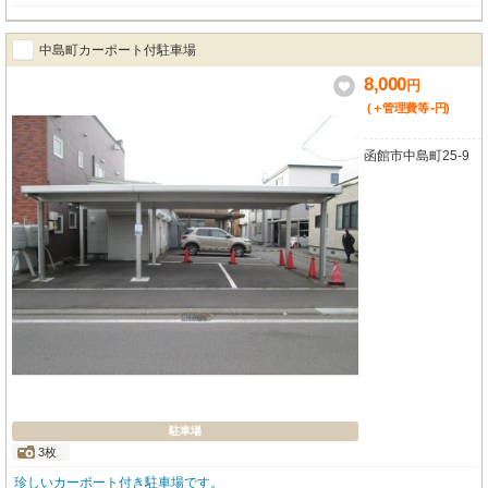
中島町カーポート付駐車場
8,000
円
-
(＋管理費等
円
)
函館市中島町25-9
駐車場
3枚
珍しいカーポート付き駐車場です。