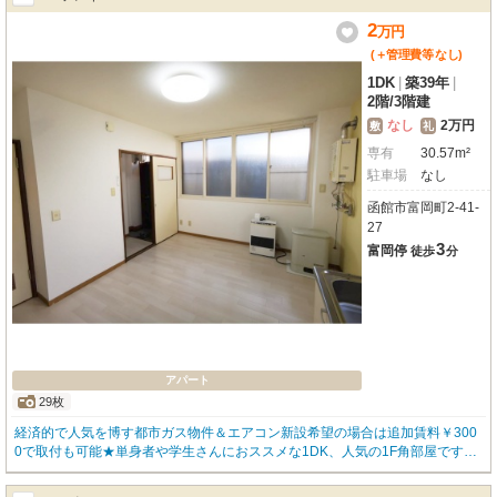
2
万
円
(＋管理費等
なし
)
1DK
|
築39年
|
2階
/
3階建
なし
2万円
敷
礼
専有
30.57m²
駐車場
なし
函館市富岡町2-41-
27
3
富岡停
徒歩
分
アパート
29枚
経済的で人気を博す都市ガス物件＆エアコン新設希望の場合は追加賃料￥300
0で取付も可能★単身者や学生さんにおススメな1DK、人気の1F角部屋です★
コンビニ・スーパー・ドラッグストア・大型郵便局・家電量販店・ニトリなど
に囲まれ、買い物に生活に不自由しません★まずは内覧いかがですか？ (*´∀)