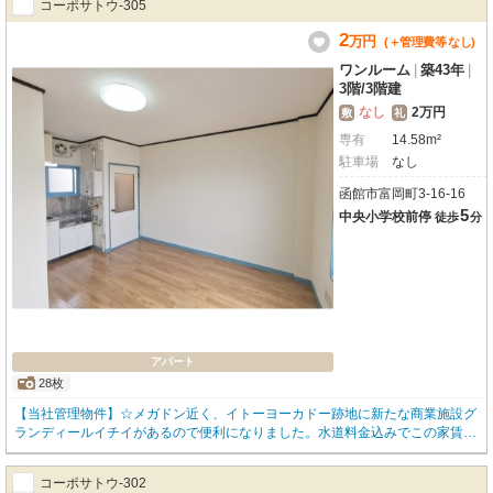
コーポサトウ-305
ノ★お問い合わせはOKハウス函館店(0138-85-8622)まで、お気軽にどうぞ★
2
万
円
(＋管理費等
なし
)
ワンルーム
|
築43年
|
3階
/
3階建
なし
2万円
敷
礼
専有
14.58m²
駐車場
なし
函館市富岡町3-16-16
5
中央小学校前停
徒歩
分
アパート
28枚
【当社管理物件】☆メガドン近く、イトーヨーカドー跡地に新たな商業施設グ
ランディールイチイがあるので便利になりました。水道料金込みでこの家賃！
単身者の方おすすめ、☆ お問い合わせはOKハウス函館店(0138-85-8622)ま
で、お気軽にどうぞ☆
コーポサトウ-302